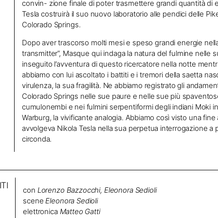
convin- zione finale di poter trasmettere grandi quantità di 
Tesla costruirà il suo nuovo laboratorio alle pendici delle Pik
Colorado Springs.
Dopo aver trascorso molti mesi e speso grandi energie nella
transmitter”, Masque qui indaga la natura del fulmine nelle s
inseguito l’avventura di questo ricercatore nella notte mentre
abbiamo con lui ascoltato i battiti e i tremori della saetta na
virulenza, la sua fragilità.
Ne abbiamo registrato gli andamenti
Colorado Springs nelle sue paure e nelle sue più spaventose 
cumulonembi e nei fulmini serpentiformi degli indiani Moki in
Warburg, la vivificante analogia. Abbiamo così visto una fine 
avvolgeva Nikola Tesla nella sua perpetua interrogazione a 
circonda.
TI
con
Lorenzo Bazzocchi, Eleonora Sedioli
scene
Eleonora Sedioli
elettronica
Matteo Gatti