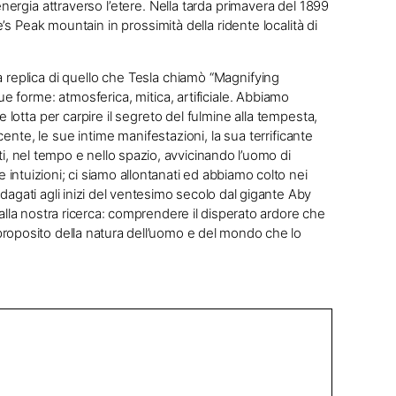
energia attraverso l’etere. Nella tarda primavera del 1899
e’s Peak mountain in prossimità della ridente località di
 replica di quello che Tesla chiamò “Magnifying
ue forme: atmosferica, mitica, artificiale. Abbiamo
 lotta per carpire il segreto del fulmine alla tempesta,
scente, le sue intime manifestazioni, la sua terrificante
, nel tempo e nello spazio, avvicinando l’uomo di
intuizioni; ci siamo allontanati ed abbiamo colto nei
dagati agli inizi del ventesimo secolo dal gigante Aby
alla nostra ricerca:
comprendere il disperato ardore che
proposito della natura dell’uomo e del mondo che lo